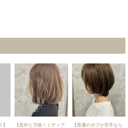
？】
【意外と万能！ミディア
【普通のボブが苦手なら