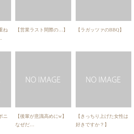
重ね
【営業ラスト間際の…】
【ラガッツァのBBQ】
.
ポニ
【後輩が意識高めにw】
【きっちり上げた女性は
なぜだ…
好きですか？】