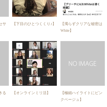
セサ
【下目のひとつくくり♪】
【濁らずクリアな秘密は
White】
きる
【オンラインミリ活】
【極細ハイライトにピン
クベージュ】