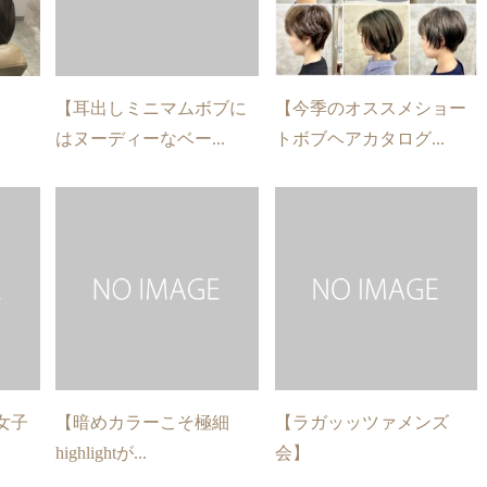
【耳出しミニマムボブに
【今季のオススメショー
はヌーディーなベー...
トボブヘアカタログ...
女子
【暗めカラーこそ極細
【ラガッッツァメンズ
highlightが...
会】