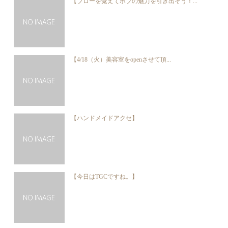
【ブローを覚えてボブの魅力を引き出そう！...
【4/18（火）美容室をopenさせて頂...
【ハンドメイドアクセ】
【今日はTGCですね。】