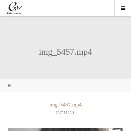
img_5457.mp4
img_5457.mp4
2017.12.15
動