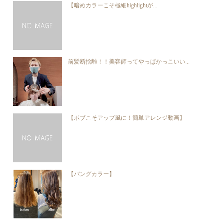
【暗めカラーこそ極細highlightが...
前髪断捨離！！美容師ってやっぱかっこいい...
【ボブこそアップ風に！簡単アレンジ動画】
【バングカラー】