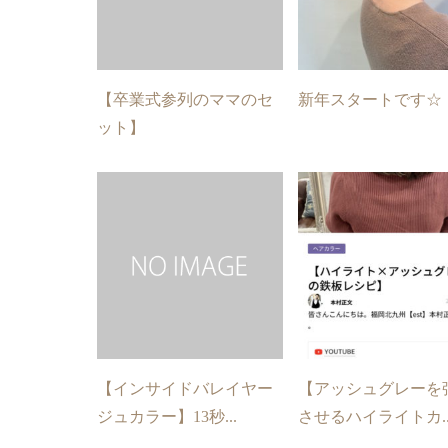
【卒業式参列のママのセ
新年スタートです☆
ット】
【インサイドバレイヤー
【アッシュグレーを
ジュカラー】13秒...
させるハイライトカ..