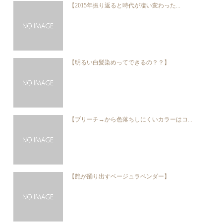
【2015年振り返ると時代が凄い変わった...
【明るい白髪染めってできるの？？】
【ブリーチ→から色落ちしにくいカラーはコ...
【艶が踊り出すベージュラベンダー】