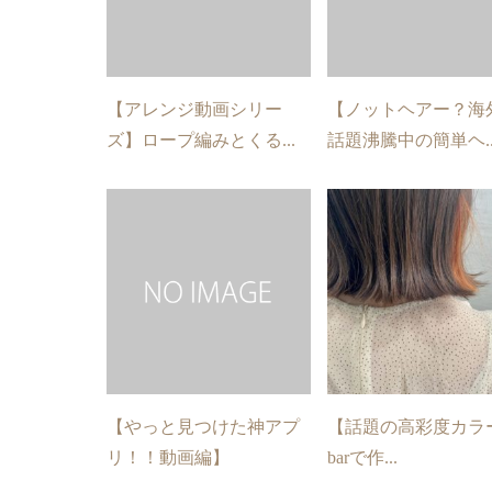
【アレンジ動画シリー
【ノットヘアー？海
ズ】ロープ編みとくる...
話題沸騰中の簡単ヘ..
【やっと見つけた神アプ
【話題の高彩度カラーt
リ！！動画編】
barで作...