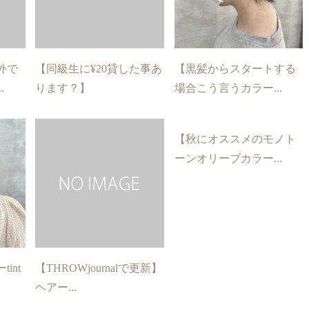
外で
【同級生に¥20貸した事あ
【黒髪からスタートする
.
ります？】
場合こう言うカラー...
【秋にオススメのモノト
ーンオリーブカラー...
int
【THROWjournalで更新】
ヘアー...