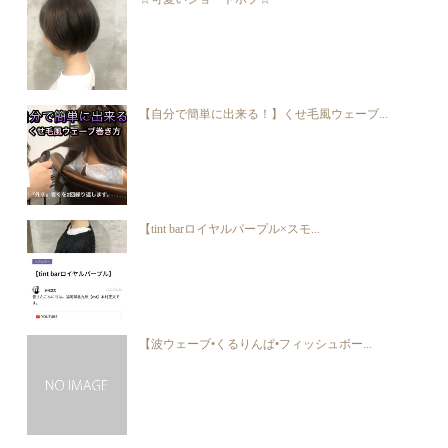
【自分で簡単に出来る！】くせ毛風ウェーブ...
【tint barロイヤルパープル×スモ...
【波ウェーブ•くるりんぱ•フィッシュボー...