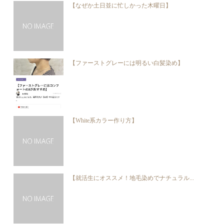
【なぜか土日並に忙しかった木曜日】
【ファーストグレーには明るい白髪染め】
【White系カラー作り方】
【就活生にオススメ！地毛染めでナチュラル...