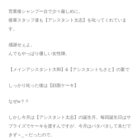
営業後シャンプー台で少々厳しめに。
後輩スタッフ達も【アシスタント太志】を叱ってくれていま
す。
感謝せぇよ。
んでもやっぱり優しい女性陣。
【メインアシスタント大和】&【アシスタントちさと】の案で
しっかり叱った後は【顔面ケーキ】
なぜw？？
しかし今月は【アシスタント太志】の誕生月。毎回誕生日はサ
プライズでケーキを渡すんですが、今月はバタバタして未だで
きず＞_＜だったので。