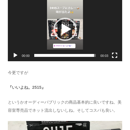
画
プ
レ
ー
ヤ
ー
00:00
00:03
今更ですが
『いいよね。2515』
というかオーディーパブリックの商品基本的に良いですね。美
容室専売品でネット流出しないしね。そしてコスパも良い。